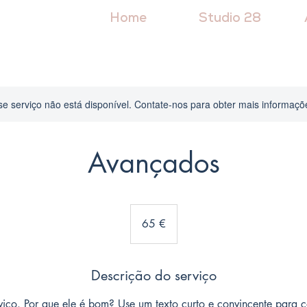
Home
Studio 28
se serviço não está disponível. Contate-nos para obter mais informaçõ
Avançados
65
euros
65 €
Descrição do serviço
viço. Por que ele é bom? Use um texto curto e convincente para c